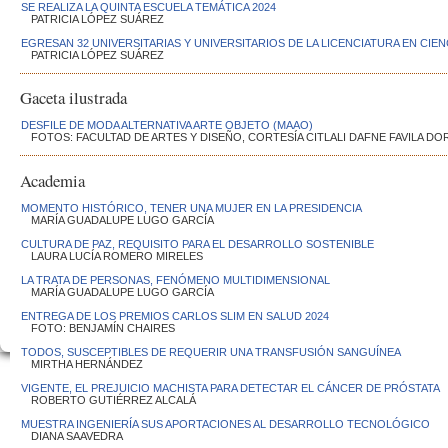
SE REALIZA LA QUINTA ESCUELA TEMÁTICA 2024
PATRICIA LÓPEZ SUÁREZ
EGRESAN 32 UNIVERSITARIAS Y UNIVERSITARIOS DE LA LICENCIATURA EN CIE
PATRICIA LÓPEZ SUÁREZ
Gaceta ilustrada
DESFILE DE MODA ALTERNATIVA ARTE OBJETO (MAAO)
FOTOS: FACULTAD DE ARTES Y DISEÑO, CORTESÍA CITLALI DAFNE FAVILA D
Academia
MOMENTO HISTÓRICO, TENER UNA MUJER EN LA PRESIDENCIA
MARÍA GUADALUPE LUGO GARCÍA
CULTURA DE PAZ, REQUISITO PARA EL DESARROLLO SOSTENIBLE
LAURA LUCÍA ROMERO MIRELES
LA TRATA DE PERSONAS, FENÓMENO MULTIDIMENSIONAL
MARÍA GUADALUPE LUGO GARCÍA
ENTREGA DE LOS PREMIOS CARLOS SLIM EN SALUD 2024
FOTO: BENJAMÍN CHAIRES
TODOS, SUSCEPTIBLES DE REQUERIR UNA TRANSFUSIÓN SANGUÍNEA
MIRTHA HERNÁNDEZ
VIGENTE, EL PREJUICIO MACHISTA PARA DETECTAR EL CÁNCER DE PRÓSTATA
ROBERTO GUTIÉRREZ ALCALÁ
MUESTRA INGENIERÍA SUS APORTACIONES AL DESARROLLO TECNOLÓGICO
DIANA SAAVEDRA