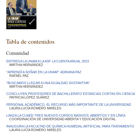
Tabla de contenidos
Comunidad
ENTREGA LA UNAM A LA ASF LA CUENTA ANUAL 2023
MIRTHA HERNÁNDEZ
“APRENDÍ A SOÑAR EN LA UNAM”: ADRIANA PAZ
RAFAEL PAZ
“BUSCAMOS LLEGAR A UNA IGUALDAD SUSTANTIVA”
MIRTHA HERNÁNDEZ
CONCLUYEN PROFESORES DE BACHILLERATO ESTANCIAS CORTAS EN CIENCI
PATRICIA LÓPEZ SUÁREZ
PERSONAL ACADÉMICO, EL RECURSO MÁS IMPORTANTE DE LA UNIVERSIDAD
LAURA LUCÍA ROMERO MIRELES
LANZA LA CUAED TRES NUEVOS CURSOS MASIVOS, ABIERTOS Y EN LÍNEA
COORDINACIÓN DE UNIVERSIDAD ABIERTA Y EDUCACIÓN DIGITAL
INAUGURA LA FACULTAD DE QUÍMICA HUMEDAL ARTIFICIAL PARA TRATAMIENTO
LAURA LUCÍA ROMERO MIRELES