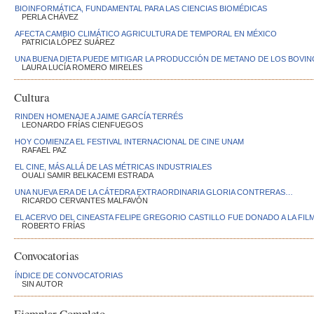
BIOINFORMÁTICA, FUNDAMENTAL PARA LAS CIENCIAS BIOMÉDICAS
PERLA CHÁVEZ
AFECTA CAMBIO CLIMÁTICO AGRICULTURA DE TEMPORAL EN MÉXICO
PATRICIA LÓPEZ SUÁREZ
UNA BUENA DIETA PUEDE MITIGAR LA PRODUCCIÓN DE METANO DE LOS BOVI
LAURA LUCÍA ROMERO MIRELES
Cultura
RINDEN HOMENAJE A JAIME GARCÍA TERRÉS
LEONARDO FRÍAS CIENFUEGOS
HOY COMIENZA EL FESTIVAL INTERNACIONAL DE CINE UNAM
RAFAEL PAZ
EL CINE, MÁS ALLÁ DE LAS MÉTRICAS INDUSTRIALES
OUALI SAMIR BELKACEMI ESTRADA
UNA NUEVA ERA DE LA CÁTEDRA EXTRAORDINARIA GLORIA CONTRERAS…
RICARDO CERVANTES MALFAVÓN
EL ACERVO DEL CINEASTA FELIPE GREGORIO CASTILLO FUE DONADO A LA FIL
ROBERTO FRÍAS
Convocatorias
ÍNDICE DE CONVOCATORIAS
SIN AUTOR
Ejemplar Completo