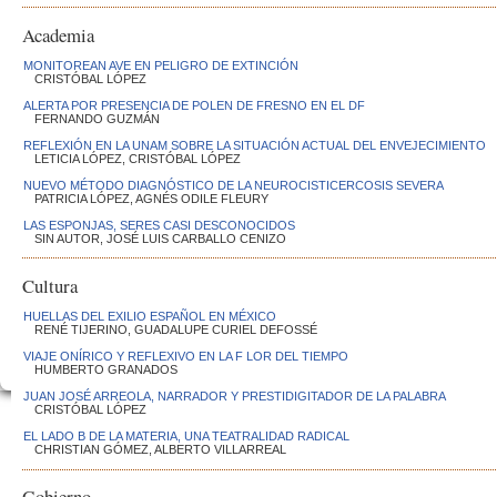
Academia
MONITOREAN AVE EN PELIGRO DE EXTINCIÓN
CRISTÓBAL LÓPEZ
ALERTA POR PRESENCIA DE POLEN DE FRESNO EN EL DF
FERNANDO GUZMÁN
REFLEXIÓN EN LA UNAM SOBRE LA SITUACIÓN ACTUAL DEL ENVEJECIMIENTO
LETICIA LÓPEZ, CRISTÓBAL LÓPEZ
NUEVO MÉTODO DIAGNÓSTICO DE LA NEUROCISTICERCOSIS SEVERA
PATRICIA LÓPEZ, AGNÉS ODILE FLEURY
LAS ESPONJAS, SERES CASI DESCONOCIDOS
SIN AUTOR, JOSÉ LUIS CARBALLO CENIZO
Cultura
HUELLAS DEL EXILIO ESPAÑOL EN MÉXICO
RENÉ TIJERINO, GUADALUPE CURIEL DEFOSSÉ
VIAJE ONÍRICO Y REFLEXIVO EN LA F LOR DEL TIEMPO
HUMBERTO GRANADOS
JUAN JOSÉ ARREOLA, NARRADOR Y PRESTIDIGITADOR DE LA PALABRA
CRISTÓBAL LÓPEZ
EL LADO B DE LA MATERIA, UNA TEATRALIDAD RADICAL
CHRISTIAN GÓMEZ, ALBERTO VILLARREAL
Gobierno