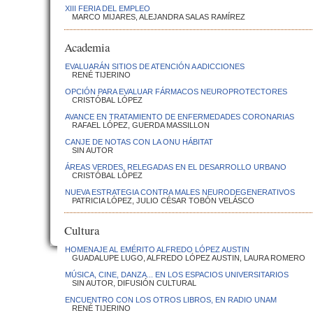
XIII FERIA DEL EMPLEO
MARCO MIJARES, ALEJANDRA SALAS RAMÍREZ
Academia
EVALUARÁN SITIOS DE ATENCIÓN A ADICCIONES
RENÉ TIJERINO
OPCIÓN PARA EVALUAR FÁRMACOS NEUROPROTECTORES
CRISTÓBAL LÓPEZ
AVANCE EN TRATAMIENTO DE ENFERMEDADES CORONARIAS
RAFAEL LÓPEZ, GUERDA MASSILLON
CANJE DE NOTAS CON LA ONU HÁBITAT
SIN AUTOR
ÁREAS VERDES, RELEGADAS EN EL DESARROLLO URBANO
CRISTÓBAL LÓPEZ
NUEVA ESTRATEGIA CONTRA MALES NEURODEGENERATIVOS
PATRICIA LÓPEZ, JULIO CÉSAR TOBÓN VELÁSCO
Cultura
HOMENAJE AL EMÉRITO ALFREDO LÓPEZ AUSTIN
GUADALUPE LUGO, ALFREDO LÓPEZ AUSTIN, LAURA ROMERO
MÚSICA, CINE, DANZA... EN LOS ESPACIOS UNIVERSITARIOS
SIN AUTOR, DIFUSIÓN CULTURAL
ENCUENTRO CON LOS OTROS LIBROS, EN RADIO UNAM
RENÉ TIJERINO