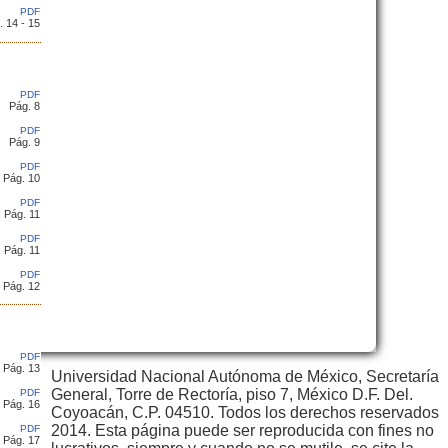
PDF
. 14 - 15
PDF
Pág. 8
PDF
Pág. 9
PDF
Pág. 10
PDF
Pág. 11
PDF
Pág. 11
PDF
Pág. 12
PDF
Pág. 13
Universidad Nacional Autónoma de México, Secretaría
General, Torre de Rectoría, piso 7, México D.F. Del.
PDF
Pág. 16
Coyoacán, C.P. 04510. Todos los derechos reservados
2014. Esta página puede ser reproducida con fines no
PDF
Pág. 17