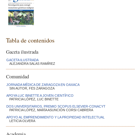
Tabla de contenidos
Gaceta ilustrada
GACETA ILUSTRADA
ALEJANDRA SALAS RAMÍREZ
Comunidad
JORNADA MÉDICA DE ZARAGOZA EN OAXACA
SIN AUTOR, FES ZARAGOZA
APOYA LUC BINETTE A JOVEN CIENTÍFICO
PATRICIA LÓPEZ, LUC BINETTE
DOS UNIVERSITARIOS, PREMIO SCOPUS ELSEVIER-CONACYT
PATRICIA LÓPEZ, MARÍA ASUNCIÓN CORSI CABRERA
APOYO AL EMPRENDIMIENTO Y LA PROPIEDAD INTELECTUAL
LETICIA OLVERA
Academia