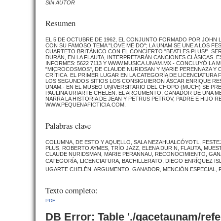
SIN AUTOR
Resumen
EL 5 DE OCTUBRE DE 1962, EL CONJUNTO FORMADO POR JOHN
CON SU FAMOSO TEMA "LOVE ME DO"; LA UNAM SE UNE A LOS FE
CUARTETO BRITÁNICO CON EL CONCIERTO "­BEATLES PLUS!". S
DURÁN, EN LA FLAUTA, INTERPRETARÁN CANCIONES CLÁSICAS. ES
INFORMES: 5622 7113 Y WWW.MUSICA.UNAM.MX.- CONCLUYÓ LA M
"MICROCOSMOS", DE CLAUDE NURIDSAN Y MARIE PERENNAZA Y
CRÍTICA. EL PRIMER LUGAR EN LA CATEGORÍA DE LICENCIATURA 
LOS SEGUNDOS SITIOS LOS CONSIGUIERON ÀSCAR ENRIQUE RESÉ
UNAM.- EN EL MUSEO UNIVERSITARIO DEL CHOPO (MUCH) SE PRE
PAULINA URIARTE CHELÉN. EL ARGUMENTO, GANADOR DE UNA ME
NARRA LA HISTORIA DE JEAN Y PETRUS PETROV, PADRE E HIJO R
WWW.PEQUENAFICTICIA.COM.
Palabras clave
COLUMNA, DE ESTO Y AQUELLO, SALA NEZAHUALCÓYOTL, FESTEJO
PLUS, ROBERTO AYMES, TRÍO JAZZ, ELENA DUR N, FLAUTA, MUE
CLAUDE NURIDSMAN, MARIE PERANNAU, RECONOCIMIENTO, GANA
CATEGORÍA, LICENCIATURA, BACHILLERATO, DIEGO ENRÍQUEZ ISLA
UGARTE CHELÉN, ARGUMENTO, GANADOR, MENCIÓN ESPECIAL, P
Texto completo:
PDF
DB Error: Table './gacetaunam/ref