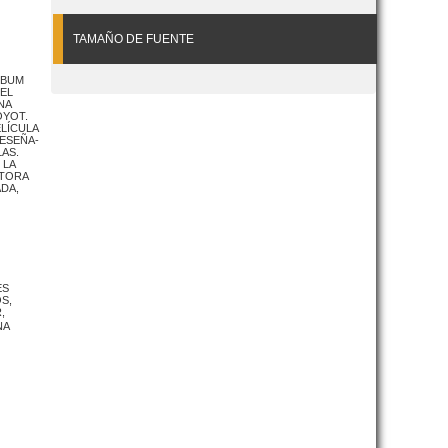
TAMAÑO DE FUENTE
LBUM
DEL
NA
ÓYOT.
ELÍCULA
ESEÑA-
LAS.
 LA
ITORA
DA,
ES
S,
,
NA