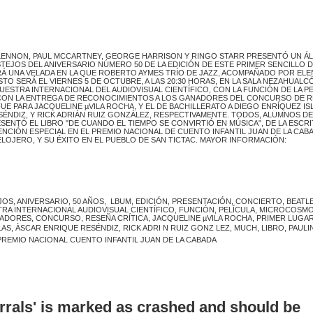
 LENNON, PAUL MCCARTNEY, GEORGE HARRISON Y RINGO STARR PRESENTÓ UN Á
STEJOS DEL ANIVERSARIO NÚMERO 50 DE LA EDICIÓN DE ESTE PRIMER SENCILLO 
ERÁ UNA VELADA EN LA QUE ROBERTO AYMES TRÍO DE JAZZ, ACOMPAÑADO POR ELE
TO SERÁ EL VIERNES 5 DE OCTUBRE, A LAS 20:30 HORAS, EN LA SALA NEZAHUALC
UESTRA INTERNACIONAL DEL AUDIOVISUAL CIENTÍFICO, CON LA FUNCIÓN DE LA P
 CON LA ENTREGA DE RECONOCIMIENTOS A LOS GANADORES DEL CONCURSO DE R
FUE PARA JACQUELINE µVILA ROCHA, Y EL DE BACHILLERATO A DIEGO ENRÍQUEZ IS
NDIZ, Y RICK ADRIÁN RUIZ GONZÁLEZ, RESPECTIVAMENTE. TODOS, ALUMNOS DE
SENTÓ EL LIBRO "DE CUANDO EL TIEMPO SE CONVIRTIÓ EN MÚSICA", DE LA ESCR
NCIÓN ESPECIAL EN EL PREMIO NACIONAL DE CUENTO INFANTIL JUAN DE LA CABA
ELOJERO, Y SU ÉXITO EN EL PUEBLO DE SAN TICTAC. MAYOR INFORMACIÓN:
S, ANIVERSARIO, 50 AÑOS, LBUM, EDICIÓN, PRESENTACIÓN, CONCIERTO, BEATL
STRA INTERNACIONAL AUDIOVISUAL CIENTÍFICO, FUNCIÓN, PELÍCULA, MICROCOSMO
DORES, CONCURSO, RESEÑA CRÍTICA, JACQUELINE µVILA ROCHA, PRIMER LUGAR
S, ÀSCAR ENRIQUE RESÉNDIZ, RICK ADRI N RUIZ GONZ LEZ, MUCH, LIBRO, PAULI
REMIO NACIONAL CUENTO INFANTIL JUAN DE LA CABADA
errals' is marked as crashed and should be