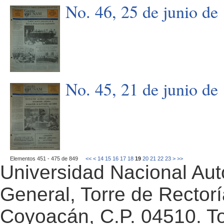
No. 46, 25 de junio de
No. 45, 21 de junio de
Elementos 451 - 475 de 849
<<
<
14
15
16
17
18
19
20
21
22
23
>
>>
Universidad Nacional Au
General, Torre de Rectorí
Coyoacán, C.P. 04510. T