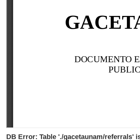
DB Error: Table './gacetaunam/referrals'