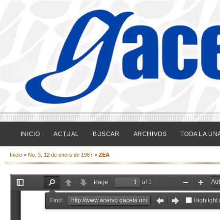
INICIO
ACTUAL
BUSCAR
ARCHIVOS
TODA LA UN
Inicio
>
No. 3, 12 de enero de 1987
>
ZEA