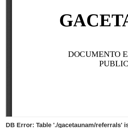
DB Error: Table './gacetaunam/referrals'