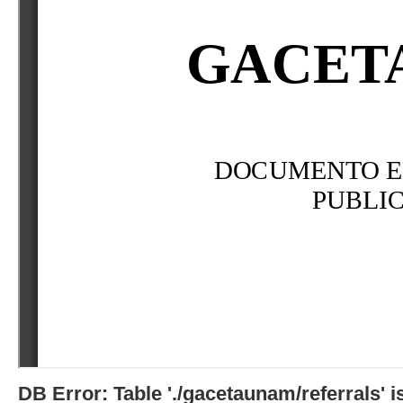
DB Error: Table './gacetaunam/referrals'