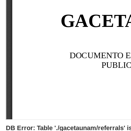
DB Error: Table './gacetaunam/referrals'