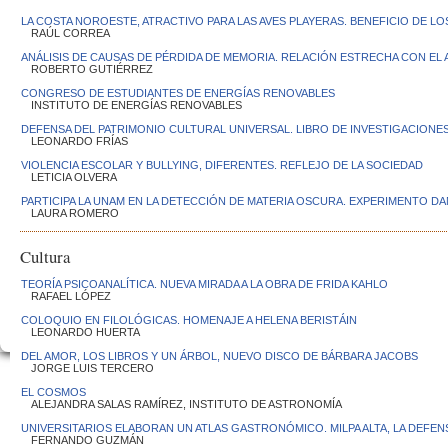
LA COSTA NOROESTE, ATRACTIVO PARA LAS AVES PLAYERAS. BENEFICIO DE L
RAÚL CORREA
ANÁLISIS DE CAUSAS DE PÉRDIDA DE MEMORIA. RELACIÓN ESTRECHA CON EL
ROBERTO GUTIÉRREZ
CONGRESO DE ESTUDIANTES DE ENERGÍAS RENOVABLES
INSTITUTO DE ENERGÍAS RENOVABLES
DEFENSA DEL PATRIMONIO CULTURAL UNIVERSAL. LIBRO DE INVESTIGACIONES
LEONARDO FRÍAS
VIOLENCIA ESCOLAR Y BULLYING, DIFERENTES. REFLEJO DE LA SOCIEDAD
LETICIA OLVERA
PARTICIPA LA UNAM EN LA DETECCIÓN DE MATERIA OSCURA. EXPERIMENTO DA
LAURA ROMERO
Cultura
TEORÍA PSICOANALÍTICA. NUEVA MIRADA A LA OBRA DE FRIDA KAHLO
RAFAEL LÓPEZ
COLOQUIO EN FILOLÓGICAS. HOMENAJE A HELENA BERISTÁIN
LEONARDO HUERTA
DEL AMOR, LOS LIBROS Y UN ÁRBOL, NUEVO DISCO DE BÁRBARA JACOBS
JORGE LUIS TERCERO
EL COSMOS
ALEJANDRA SALAS RAMÍREZ, INSTITUTO DE ASTRONOMÍA
UNIVERSITARIOS ELABORAN UN ATLAS GASTRONÓMICO. MILPA ALTA, LA DEFE
FERNANDO GUZMÁN