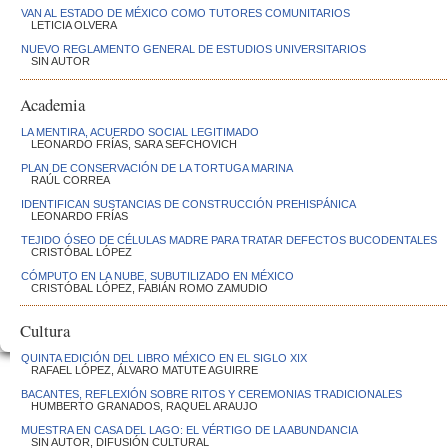
VAN AL ESTADO DE MÉXICO COMO TUTORES COMUNITARIOS
LETICIA OLVERA
NUEVO REGLAMENTO GENERAL DE ESTUDIOS UNIVERSITARIOS
SIN AUTOR
Academia
LA MENTIRA, ACUERDO SOCIAL LEGITIMADO
LEONARDO FRÍAS, SARA SEFCHOVICH
PLAN DE CONSERVACIÓN DE LA TORTUGA MARINA
RAÚL CORREA
IDENTIFICAN SUSTANCIAS DE CONSTRUCCIÓN PREHISPÁNICA
LEONARDO FRÍAS
TEJIDO ÓSEO DE CÉLULAS MADRE PARA TRATAR DEFECTOS BUCODENTALES
CRISTÓBAL LÓPEZ
CÓMPUTO EN LA NUBE, SUBUTILIZADO EN MÉXICO
CRISTÓBAL LÓPEZ, FABIÁN ROMO ZAMUDIO
Cultura
QUINTA EDICIÓN DEL LIBRO MÉXICO EN EL SIGLO XIX
RAFAEL LÓPEZ, ÁLVARO MATUTE AGUIRRE
BACANTES, REFLEXIÓN SOBRE RITOS Y CEREMONIAS TRADICIONALES
HUMBERTO GRANADOS, RAQUEL ARAUJO
MUESTRA EN CASA DEL LAGO: EL VÉRTIGO DE LA ABUNDANCIA
SIN AUTOR, DIFUSIÓN CULTURAL