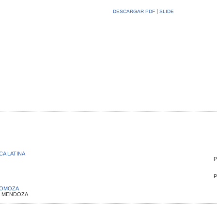
|
DESCARGAR PDF
SLIDE
CA LATINA
P
P
SOMOZA
O MENDOZA