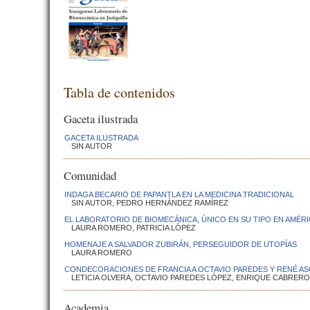
Tabla de contenidos
Gaceta ilustrada
GACETA ILUSTRADA
SIN AUTOR
Comunidad
INDAGA BECARIO DE PAPANTLA EN LA MEDICINA TRADICIONAL
SIN AUTOR, PEDRO HERNÁNDEZ RAMÍREZ
EL LABORATORIO DE BIOMECÁNICA, ÚNICO EN SU TIPO EN AMÉRI
LAURA ROMERO, PATRICIA LÓPEZ
HOMENAJE A SALVADOR ZUBIRÁN, PERSEGUIDOR DE UTOPÍAS
LAURA ROMERO
CONDECORACIONES DE FRANCIA A OCTAVIO PAREDES Y RENÉ A
LETICIA OLVERA, OCTAVIO PAREDES LÓPEZ, ENRIQUE CABRER
Academia