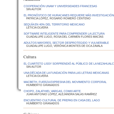
COOPERACIÓN UNAM Y UNIVERSIDADES FRANCESAS
SIN AUTOR
EL PRONÓSTICO DE HURACANES REQUIERE MÁS INVESTIGACIÓN
PATRICIA LÓPEZ, ROSARIO ROMERO CENTENO
SEQUÍA EN 40% DEL TERRITORIO MEXICANO
LETICIA OLVERA
SOFTWARE INTELIGENTE PARA COMPRENDER LA LECTURA
GUADALUPE LUGO, ROSA DEL CARMEN FLORES MACÍAS
ADULTOS MAYORES, SECTOR DESPROTEGIDO Y VULNERABLE
GUADALUPE LUGO, VERÓNICA MONTES DE OCA ZAVALA
Cultura
EL CUARTETO LISSY SORPRENDIÓ AL PÚBLICO DE LA NEZAHUAL
SIN AUTOR
UNA DÉCADA DE LA FUNDACIÓN PARA LAS LETRAS MEXICANAS
LETICIA OLVERA
MACBETH, FUERZA EXPRESIVA DEL MOVIMIENTO CORPORAL
HUMBERTO GRANADOS
CHOPO, ZALATHIEL VARGAS, COMIX ARTE.
JUAN ANTONIO LÓPEZ, ALEJANDRA SALAS RAMÍREZ
ENCUENTRO CULTURAL DE PREPAS EN CASA DEL LAGO
HUMBERTO GRANADOS