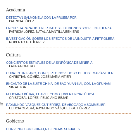
Academia
DETECTAN SALMONELA CON LA PRUEBA PCR
PATRICIA LÓPEZ
ENCUESTA PARA OBTENER DATOS FIDEDIGNOS SOBRE INFLUENZA
PATRICIA LÓPEZ, NATALIA MANTILLA BENIERS
INVESTIGACIÓN SOBRE LOS EFECTOS DE LA INDUSTRIA PETROLERA
ROBERTO GUTÍERREZ
Cultura
CONCIERTOS ESTIVALES DE LA SINFÓNICA DE MINERÍA
LAURA ROMERO
CUBA EN UN PIANO, CONCIERTO NOVEDOSO DE JOSÉ MARÍA VITIER
CHRISTIAN GÓMEZ, JOSÉ MARÍA VITIER
ENCANTO DE LA SUITE CHINA, DE BAO YUAN-KAI, CON LA OFUNAM
SIN AUTOR
FELICIANO BÉJAR, EL ARTE COMO EXPERIENCIA LÚDICA
CRISTÓBAL LÓPEZ, FELICIANO BÉJAR
RAYMUNDO VÁZQUEZ GUTIÉRREZ, DE ABOGADO A SOMMELIER
LETICIA OLVERA, RAYMUNDO VÁZQUEZ GUTIÉRREZ
Gobierno
CONVENIO CON CHINA EN CIENCIAS SOCIALES