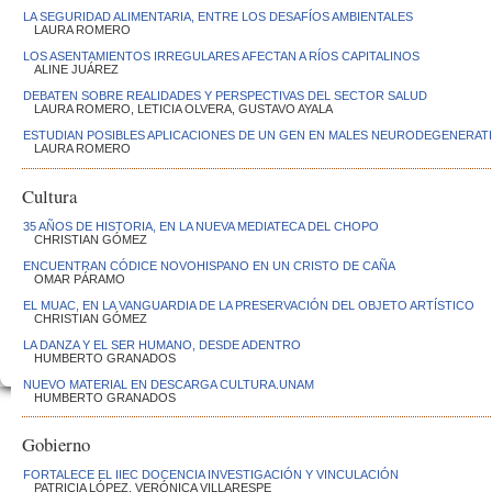
LA SEGURIDAD ALIMENTARIA, ENTRE LOS DESAFÍOS AMBIENTALES
LAURA ROMERO
LOS ASENTAMIENTOS IRREGULARES AFECTAN A RÍOS CAPITALINOS
ALINE JUÁREZ
DEBATEN SOBRE REALIDADES Y PERSPECTIVAS DEL SECTOR SALUD
LAURA ROMERO, LETICIA OLVERA, GUSTAVO AYALA
ESTUDIAN POSIBLES APLICACIONES DE UN GEN EN MALES NEURODEGENERAT
LAURA ROMERO
Cultura
35 AÑOS DE HISTORIA, EN LA NUEVA MEDIATECA DEL CHOPO
CHRISTIAN GÓMEZ
ENCUENTRAN CÓDICE NOVOHISPANO EN UN CRISTO DE CAÑA
OMAR PÁRAMO
EL MUAC, EN LA VANGUARDIA DE LA PRESERVACIÓN DEL OBJETO ARTÍSTICO
CHRISTIAN GÓMEZ
LA DANZA Y EL SER HUMANO, DESDE ADENTRO
HUMBERTO GRANADOS
NUEVO MATERIAL EN DESCARGA CULTURA.UNAM
HUMBERTO GRANADOS
Gobierno
FORTALECE EL IIEC DOCENCIA INVESTIGACIÓN Y VINCULACIÓN
PATRICIA LÓPEZ, VERÓNICA VILLARESPE