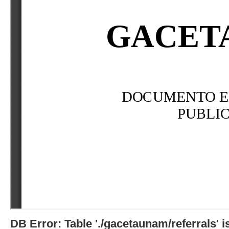
DB Error: Table './gacetaunam/referrals'