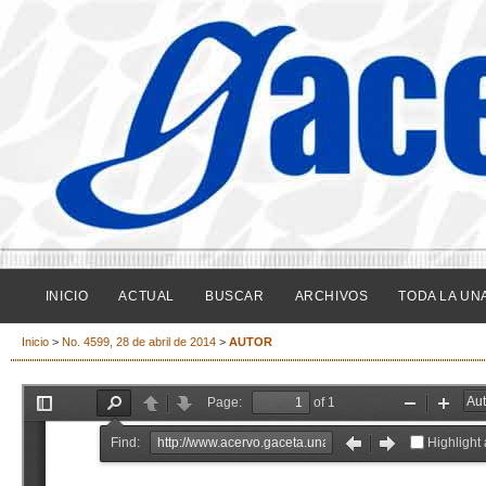
INICIO
ACTUAL
BUSCAR
ARCHIVOS
TODA LA UN
Inicio
>
No. 4599, 28 de abril de 2014
>
AUTOR