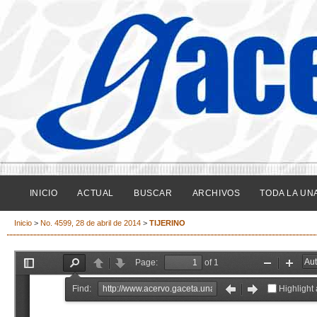
INICIO
ACTUAL
BUSCAR
ARCHIVOS
TODA LA UN
Inicio
>
No. 4599, 28 de abril de 2014
>
TIJERINO