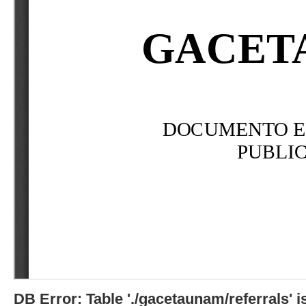
DB Error: Table './gacetaunam/referrals'