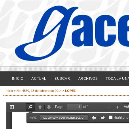
INICIO
ACTUAL
BUSCAR
ARCHIVOS
TODA LA UN
Inicio
>
No. 4580, 13 de febrero de 2014
>
LÓPEZ