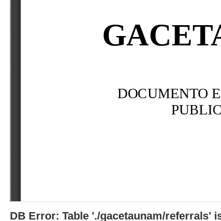
DB Error: Table './gacetaunam/referrals'