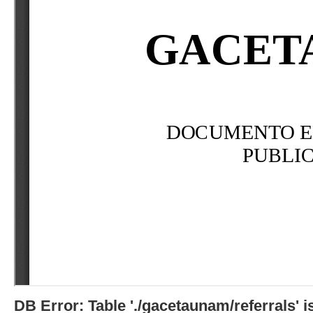
DB Error: Table './gacetaunam/referrals'