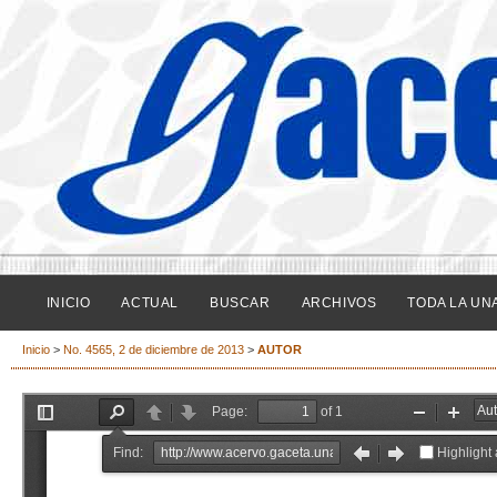
INICIO
ACTUAL
BUSCAR
ARCHIVOS
TODA LA UN
Inicio
>
No. 4565, 2 de diciembre de 2013
>
AUTOR