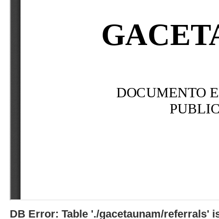
DB Error: Table './gacetaunam/referrals'