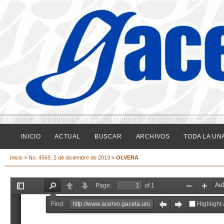
INICIO
ACTUAL
BUSCAR
ARCHIVOS
TODA LA UN
Inicio
>
No. 4565, 2 de diciembre de 2013
>
OLVERA