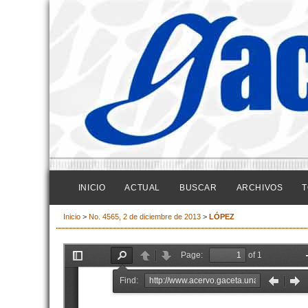
INICIO
ACTUAL
BUSCAR
ARCHIVOS
T
Inicio
>
No. 4565, 2 de diciembre de 2013
>
LÓPEZ