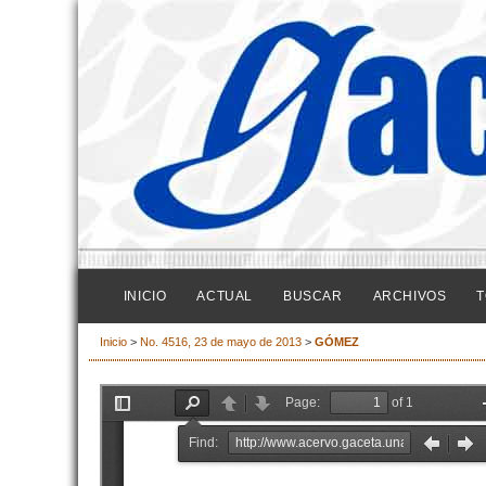
INICIO
ACTUAL
BUSCAR
ARCHIVOS
T
Inicio
>
No. 4516, 23 de mayo de 2013
>
GÓMEZ