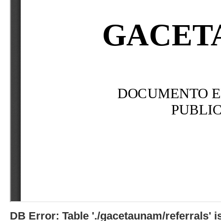
DB Error: Table './gacetaunam/referrals'