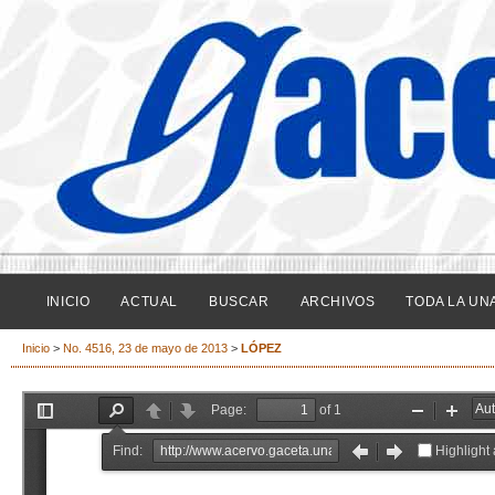
INICIO
ACTUAL
BUSCAR
ARCHIVOS
TODA LA UN
Inicio
>
No. 4516, 23 de mayo de 2013
>
LÓPEZ