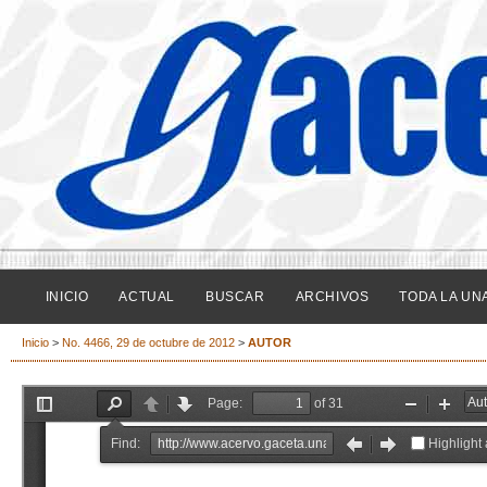
INICIO
ACTUAL
BUSCAR
ARCHIVOS
TODA LA UN
Inicio
>
No. 4466, 29 de octubre de 2012
>
AUTOR