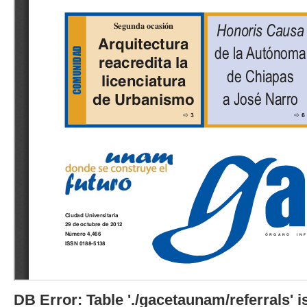
DB Error: Table './gacetaunam/referrals'