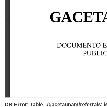
DB Error: Table './gacetaunam/referrals'