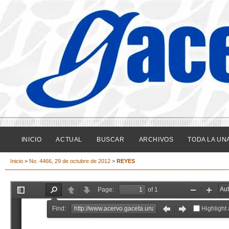
INICIO
ACTUAL
BUSCAR
ARCHIVOS
TODA LA UN
Inicio
>
No. 4466, 29 de octubre de 2012
>
REYES