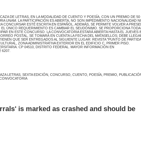
ZA DE LETRAS, EN LA MODALIDAD DE CUENTO Y POESÍA, CON UN PREMIO DE 50 
URA UNAM. LA PARTICIPACIÓN ES ABIERTA, NO SON IMPEDIMENTO NACIONALIDAD N
RA CONCURSAR ESTÉ ESCRITA EN ESPAÑOL. ADEMÁS, SE PERMITE VOLVER A PRES
; EL ÚNICO REQUERIMIENTO ES CAMBIAR EL SEUDÓNIMO. SE PROPORCIONA TODA
PAR EN ESTE CONCURSO. LA CONVOCATORIA ESTARÁ ABIERTA HASTA EL JUEVES 8
 CORREO POSTAL, SE TOMARÁ EN CUENTA LA FECHA DEL MATASELLOS; DEBE LLEGA
IENEN QUE SER ENTREGADOS AL SIGUIENTE LUGAR: REVISTA "PUNTO DE PARTIDA
LTURAL, ZONA ADMINISTRATIVA EXTERIOR EN EL EDIFICIO C, PRIMER PISO.
RSITARIA. CP 04510, DISTRITO FEDERAL. MAYOR INFORMACIÓN EN
 6207.
AZA LETRAS, SEXTA EDICIÓN, CONCURSO, CUENTO, POESÍA, PREMIO, PUBLICACIÓ
, CONVOCATORIA
errals' is marked as crashed and should be