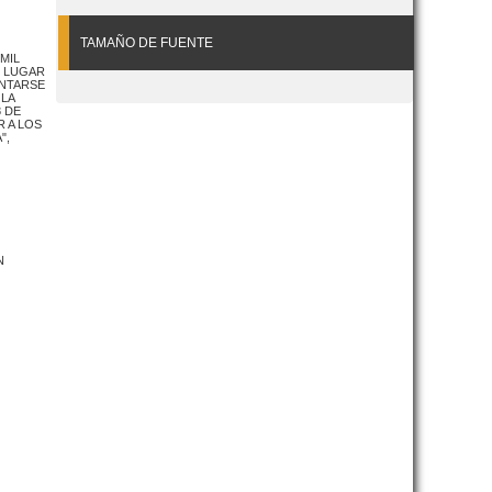
TAMAÑO DE FUENTE
MIL
I LUGAR
ENTARSE
 LA
 DE
R A LOS
",
N