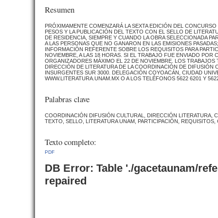
Resumen
PRÓXIMAMENTE COMENZARÁ LA SEXTA EDICIÓN DEL CONCURSO CA
PESOS Y LA PUBLICACIÓN DEL TEXTO CON EL SELLO DE LITERAT
DE RESIDENCIA, SIEMPRE Y CUANDO LA OBRA SELECCIONADA PA
A LAS PERSONAS QUE NO GANARON EN LAS EMISIONES PASADAS
INFORMACIÓN REFERENTE SOBRE LOS REQUISITOS PARA PARTICI
NOVIEMBRE, A LAS 18 HORAS. SI EL TRABAJO FUE ENVIADO POR
ORGANIZADORES MÁXIMO EL 22 DE NOVIEMBRE. LOS TRABAJOS T
DIRECCIÓN DE LITERATURA DE LA COORDINACIÓN DE DIFUSIÓN CU
INSURGENTES SUR 3000. DELEGACIÓN COYOACÁN, CIUDAD UNIVE
WWW.LITERATURA.UNAM.MX O A LOS TELÉFONOS 5622 6201 Y 5622
Palabras clave
COORDINACIÓN DIFUSIÓN CULTURAL, DIRECCIÓN LITERATURA, C
TEXTO, SELLO, LITERATURA UNAM, PARTICIPACIÓN, REQUISITOS
Texto completo:
PDF
DB Error: Table './gacetaunam/ref
repaired