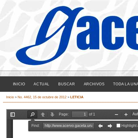
INICIO
ACTUAL
BUSCAR
ARCHIVOS
TODA LA UN
Inicio
>
No. 4462, 15 de octubre de 2012
>
LETICIA