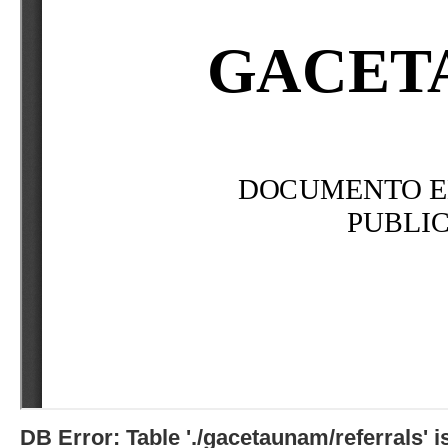
DB Error: Table './gacetaunam/referrals'