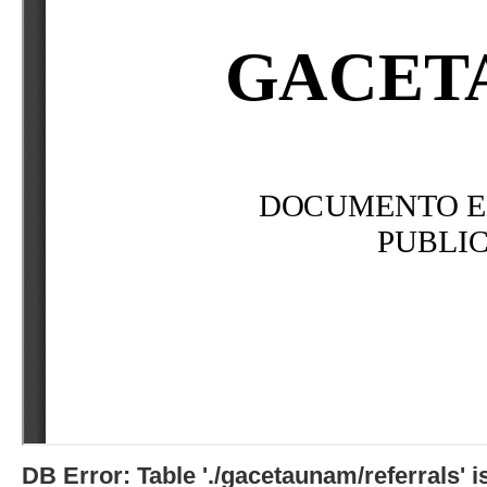
DB Error: Table './gacetaunam/referrals'