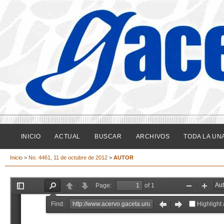
INICIO
ACTUAL
BUSCAR
ARCHIVOS
TODA LA UN
Inicio
>
No. 4461, 11 de octubre de 2012
>
AUTOR