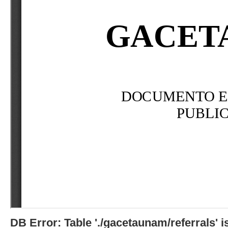
DB Error: Table './gacetaunam/referrals'