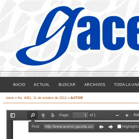
INICIO
ACTUAL
BUSCAR
ARCHIVOS
TODA LA UN
Inicio
>
No. 4461, 11 de octubre de 2012
>
AUTOR