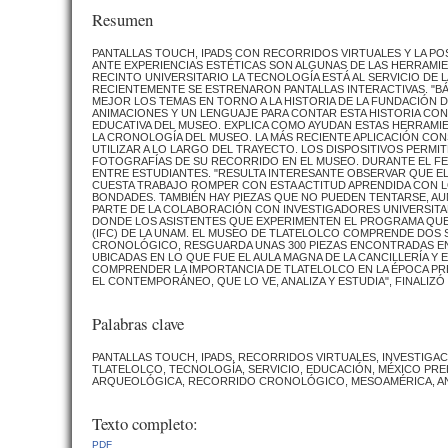
Resumen
PANTALLAS TOUCH, IPADS CON RECORRIDOS VIRTUALES Y LA PO
ANTE EXPERIENCIAS ESTÉTICAS SON ALGUNAS DE LAS HERRAMI
RECINTO UNIVERSITARIO LA TECNOLOGÍA ESTÁ AL SERVICIO DE
RECIENTEMENTE SE ESTRENARON PANTALLAS INTERACTIVAS. "
MEJOR LOS TEMAS EN TORNO A LA HISTORIA DE LA FUNDACIÓN 
ANIMACIONES Y UN LENGUAJE PARA CONTAR ESTA HISTORIA CON
EDUCATIVA DEL MUSEO. EXPLICA COMO AYUDAN ESTAS HERRAMIEN
LA CRONOLOGÍA DEL MUSEO. LA MÁS RECIENTE APLICACIÓN CO
UTILIZAR A LO LARGO DEL TRAYECTO. LOS DISPOSITIVOS PERMIT
FOTOGRAFÍAS DE SU RECORRIDO EN EL MUSEO. DURANTE EL FE
ENTRE ESTUDIANTES. "RESULTA INTERESANTE OBSERVAR QUE E
CUESTA TRABAJO ROMPER CON ESTA ACTITUD APRENDIDA CON 
BONDADES. TAMBIÉN HAY PIEZAS QUE NO PUEDEN TENTARSE, AU
PARTE DE LA COLABORACIÓN CON INVESTIGADORES UNIVERSITARI
DONDE LOS ASISTENTES QUE EXPERIMENTEN EL PROGRAMA QUE 
(IFC) DE LA UNAM. EL MUSEO DE TLATELOLCO COMPRENDE DOS 
CRONOLÓGICO, RESGUARDA UNAS 300 PIEZAS ENCONTRADAS EN
UBICADAS EN LO QUE FUE EL AULA MAGNA DE LA CANCILLERÍA Y E
COMPRENDER LA IMPORTANCIA DE TLATELOLCO EN LA ÉPOCA PR
EL CONTEMPORÁNEO, QUE LO VE, ANALIZA Y ESTUDIA", FINALIZÓ
Palabras clave
PANTALLAS TOUCH, IPADS, RECORRIDOS VIRTUALES, INVESTIGA
TLATELOLCO, TECNOLOGÍA, SERVICIO, EDUCACIÓN, MÉXICO PREH
ARQUEOLÓGICA, RECORRIDO CRONOLÓGICO, MESOAMÉRICA, AN 
Texto completo:
PDF