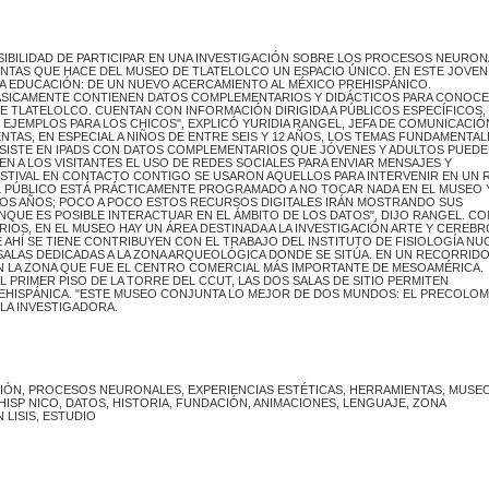
SIBILIDAD DE PARTICIPAR EN UNA INVESTIGACIÓN SOBRE LOS PROCESOS NEURO
ENTAS QUE HACE DEL MUSEO DE TLATELOLCO UN ESPACIO ÚNICO. EN ESTE JOVEN
 LA EDUCACIÓN: DE UN NUEVO ACERCAMIENTO AL MÉXICO PREHISPÁNICO.
BÁSICAMENTE CONTIENEN DATOS COMPLEMENTARIOS Y DIDÁCTICOS PARA CONOC
DE TLATELOLCO. CUENTAN CON INFORMACIÓN DIRIGIDA A PÚBLICOS ESPECÍFICOS,
 EJEMPLOS PARA LOS CHICOS", EXPLICÓ YURIDIA RANGEL, JEFA DE COMUNICACIÓ
TAS, EN ESPECIAL A NIÑOS DE ENTRE SEIS Y 12 AÑOS, LOS TEMAS FUNDAMENTAL
NSISTE EN IPADS CON DATOS COMPLEMENTARIOS QUE JÓVENES Y ADULTOS PUED
EN A LOS VISITANTES EL USO DE REDES SOCIALES PARA ENVIAR MENSAJES Y
STIVAL EN CONTACTO CONTIGO SE USARON AQUELLOS PARA INTERVENIR EN UN 
L PÚBLICO ESTÁ PRÁCTICAMENTE PROGRAMADO A NO TOCAR NADA EN EL MUSEO 
LOS AÑOS; POCO A POCO ESTOS RECURSOS DIGITALES IRÁN MOSTRANDO SUS
NQUE ES POSIBLE INTERACTUAR EN EL ÁMBITO DE LOS DATOS", DIJO RANGEL. C
OS, EN EL MUSEO HAY UN ÁREA DESTINADA A LA INVESTIGACIÓN ARTE Y CEREBR
AHÍ SE TIENE CONTRIBUYEN CON EL TRABAJO DEL INSTITUTO DE FISIOLOGÍA NU
SALAS DEDICADAS A LA ZONA ARQUEOLÓGICA DONDE SE SITÚA. EN UN RECORRID
 LA ZONA QUE FUE EL CENTRO COMERCIAL MÁS IMPORTANTE DE MESOAMÉRICA.
L PRIMER PISO DE LA TORRE DEL CCUT, LAS DOS SALAS DE SITIO PERMITEN
EHISPÁNICA. "ESTE MUSEO CONJUNTA LO MEJOR DE DOS MUNDOS: EL PRECOLOM
 LA INVESTIGADORA.
CIÓN, PROCESOS NEURONALES, EXPERIENCIAS ESTÉTICAS, HERRAMIENTAS, MUSE
ISP NICO, DATOS, HISTORIA, FUNDACIÓN, ANIMACIONES, LENGUAJE, ZONA
LISIS, ESTUDIO