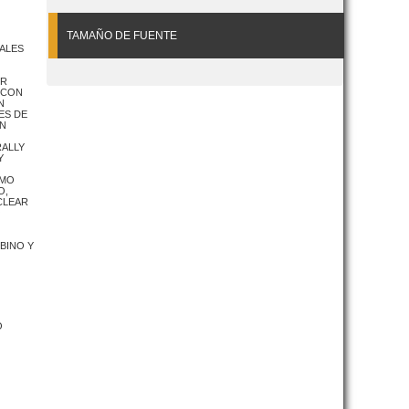
TAMAÑO DE FUENTE
NALES
ER
 CON
N
ES DE
EN
RALLY
Y
OMO
O,
CLEAR
O
BINO Y
O