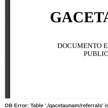
DB Error: Table './gacetaunam/referrals'