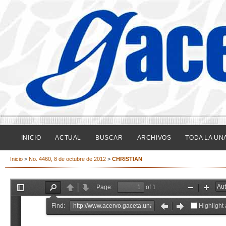
INICIO
ACTUAL
BUSCAR
ARCHIVOS
TODA LA UN
Inicio
>
No. 4460, 8 de octubre de 2012
>
CHRISTIAN