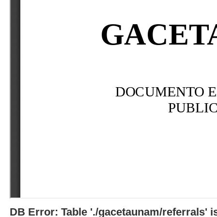
DB Error: Table './gacetaunam/referrals'