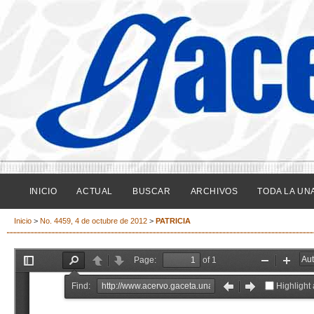
INICIO
ACTUAL
BUSCAR
ARCHIVOS
TODA LA UN
Inicio
>
No. 4459, 4 de octubre de 2012
>
PATRICIA