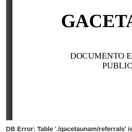
DB Error: Table './gacetaunam/referrals'