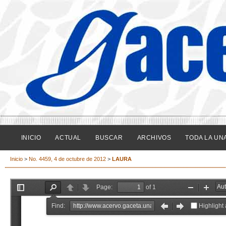
INICIO
ACTUAL
BUSCAR
ARCHIVOS
TODA LA UN
Inicio
>
No. 4459, 4 de octubre de 2012
>
LAURA