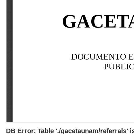
DB Error: Table './gacetaunam/referrals'