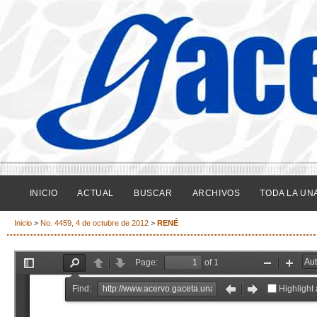
INICIO
ACTUAL
BUSCAR
ARCHIVOS
TODA LA UN
Inicio
>
No. 4459, 4 de octubre de 2012
>
RENÉ