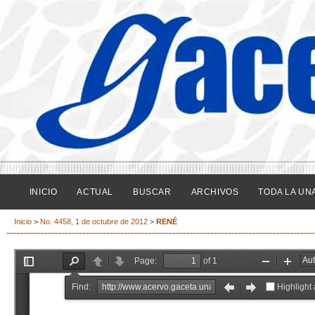
INICIO
ACTUAL
BUSCAR
ARCHIVOS
TODA LA UN
Inicio
>
No. 4458, 1 de octubre de 2012
>
RENÉ