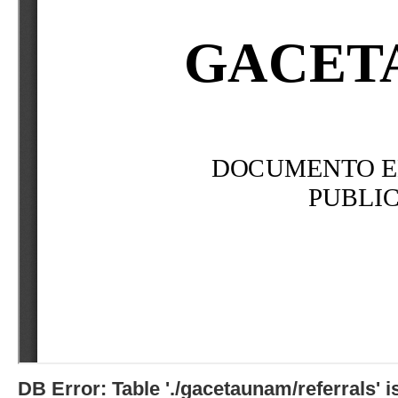
DB Error: Table './gacetaunam/referrals'