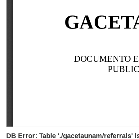
DB Error: Table './gacetaunam/referrals'