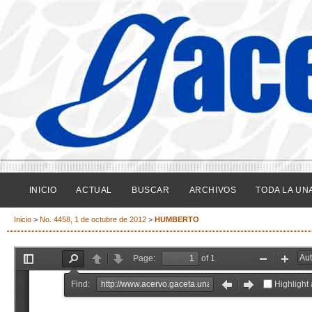
INICIO
ACTUAL
BUSCAR
ARCHIVOS
TODA LA UN
Inicio
>
No. 4458, 1 de octubre de 2012
>
HUMBERTO