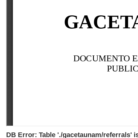
DB Error: Table './gacetaunam/referrals'