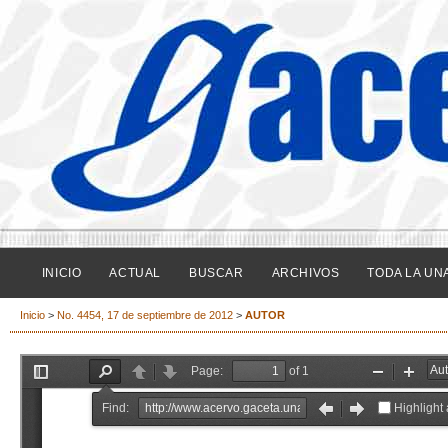
INICIO
ACTUAL
BUSCAR
ARCHIVOS
TODA LA UN
Inicio
>
No. 4454, 17 de septiembre de 2012
>
AUTOR