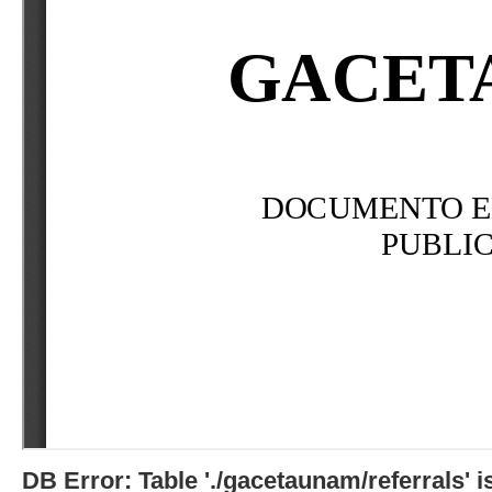
DB Error: Table './gacetaunam/referrals'