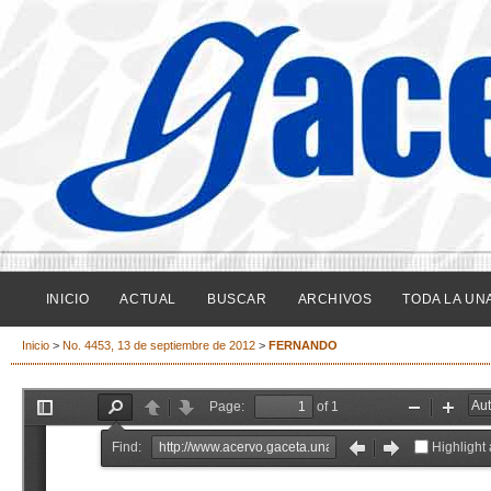
INICIO
ACTUAL
BUSCAR
ARCHIVOS
TODA LA UN
Inicio
>
No. 4453, 13 de septiembre de 2012
>
FERNANDO