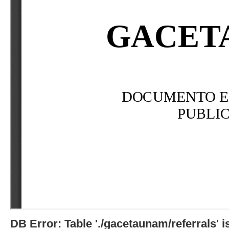
DB Error: Table './gacetaunam/referrals'