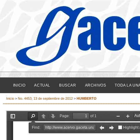
INICIO
ACTUAL
BUSCAR
ARCHIVOS
TODA LA UN
Inicio
>
No. 4453, 13 de septiembre de 2012
>
HUMBERTO