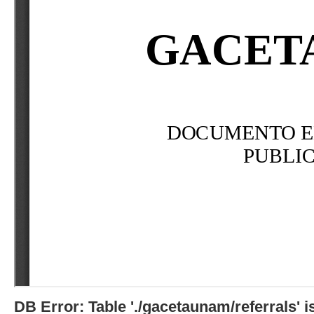
DB Error: Table './gacetaunam/referrals'