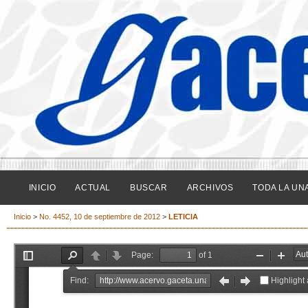
INICIO
ACTUAL
BUSCAR
ARCHIVOS
TODA LA UN
Inicio
>
No. 4452, 10 de septiembre de 2012
>
LETICIA