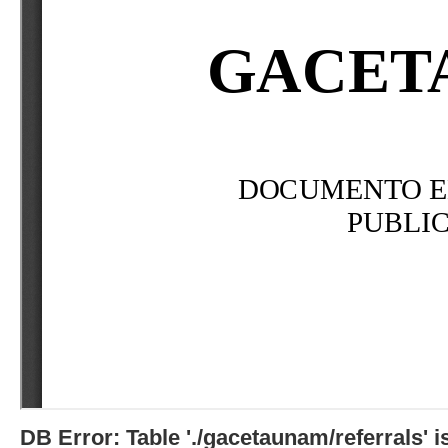
DB Error: Table './gacetaunam/referrals'