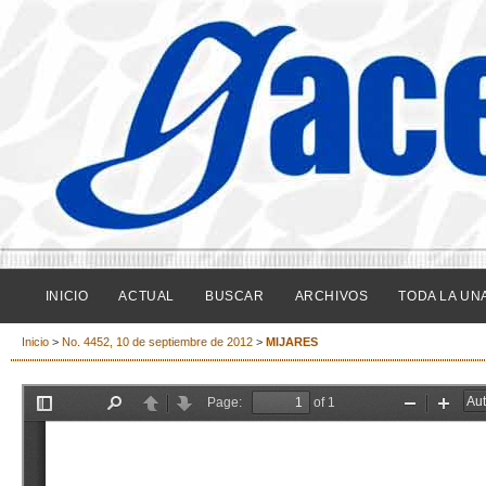
INICIO
ACTUAL
BUSCAR
ARCHIVOS
TODA LA UN
Inicio
>
No. 4452, 10 de septiembre de 2012
>
MIJARES