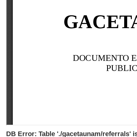
DB Error: Table './gacetaunam/referrals'