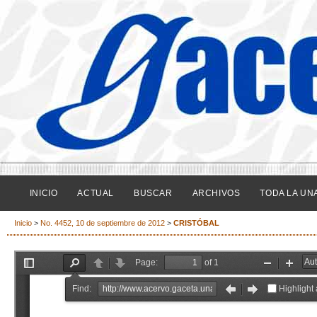
INICIO
ACTUAL
BUSCAR
ARCHIVOS
TODA LA UN
Inicio
>
No. 4452, 10 de septiembre de 2012
>
CRISTÓBAL