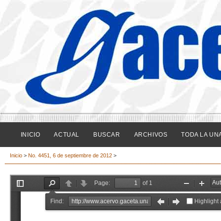
INICIO
ACTUAL
BUSCAR
ARCHIVOS
TODA LA UN
Inicio
>
No. 4451, 6 de septiembre de 2012
>