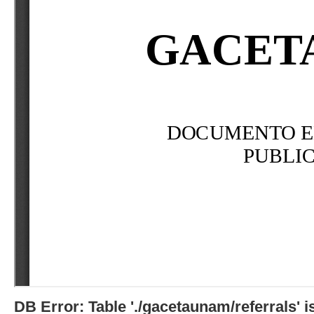
DB Error: Table './gacetaunam/referrals'