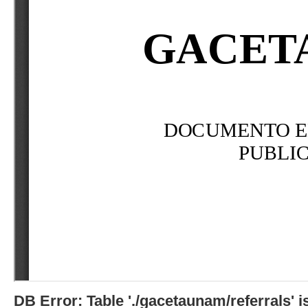
DB Error: Table './gacetaunam/referrals'