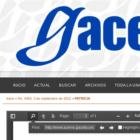
INICIO
ACTUAL
BUSCAR
ARCHIVOS
TODA LA UN
Inicio
>
No. 4450, 3 de septiembre de 2012
>
PATRICIA