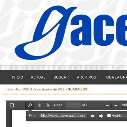
INICIO
ACTUAL
BUSCAR
ARCHIVOS
TODA LA UN
Inicio
>
No. 4450, 3 de septiembre de 2012
>
GUADALUPE