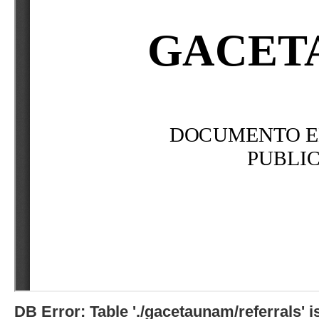
DB Error: Table './gacetaunam/referrals'