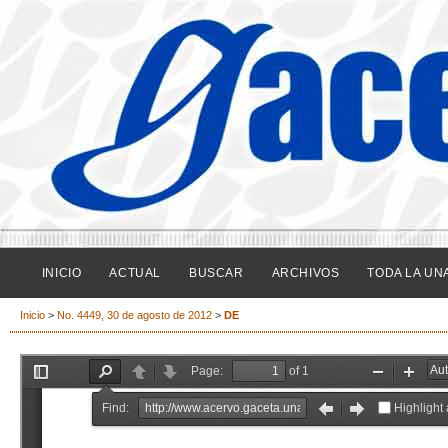
INICIO
ACTUAL
BUSCAR
ARCHIVOS
TODA LA UN
Inicio
>
No. 4449, 30 de agosto de 2012
>
DE