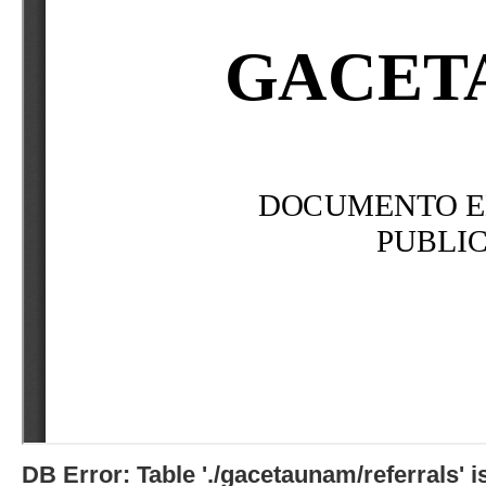
DB Error: Table './gacetaunam/referrals'