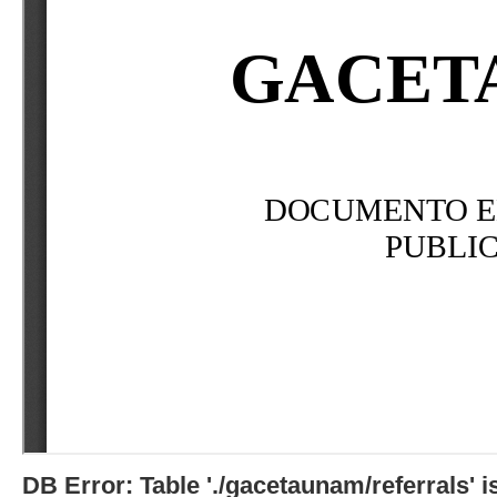
DB Error: Table './gacetaunam/referrals'