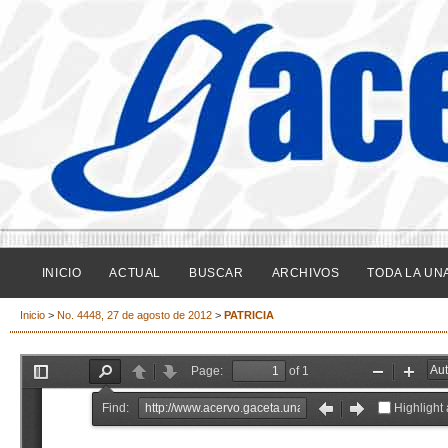
INICIO
ACTUAL
BUSCAR
ARCHIVOS
TODA LA UN
Inicio
>
No. 4448, 27 de agosto de 2012
>
PATRICIA