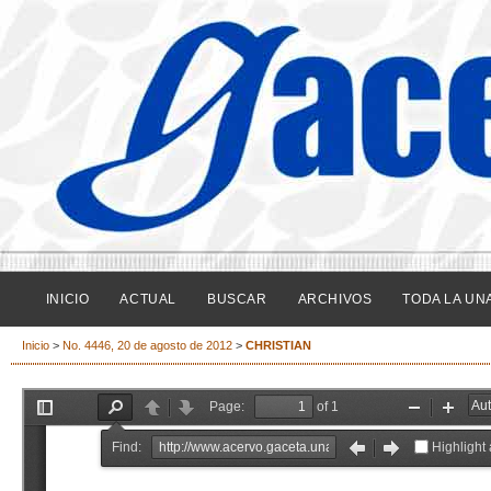
INICIO
ACTUAL
BUSCAR
ARCHIVOS
TODA LA UN
Inicio
>
No. 4446, 20 de agosto de 2012
>
CHRISTIAN