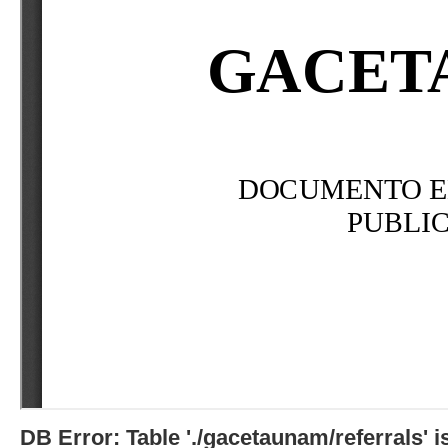
DB Error: Table './gacetaunam/referrals'