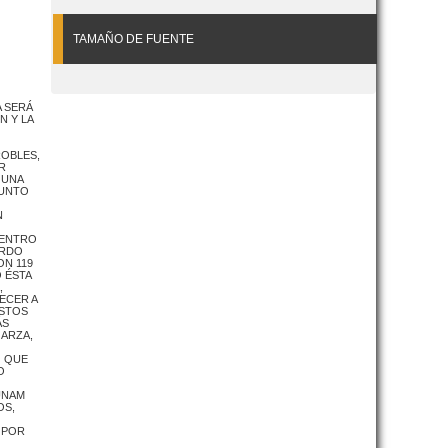
TAMAÑO DE FUENTE
A SERÁ
N Y LA
ROBLES,
R
 UNA
JUNTO
N
UENTRO
ARDO
ON 119
 ÉSTA
,
ECER A
ESTOS
ÁS
GARZA,
O QUE
O
UNAM
OS,
 POR