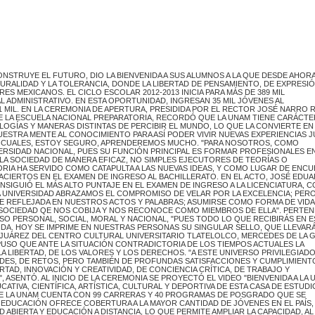
NSTRUYE EL FUTURO, DIO LA BIENVENIDA A SUS ALUMNOS A LA QUE DESDE AHOR
LURALIDAD Y LA TOLERANCIA, DONDE LA LIBERTAD DE PENSAMIENTO, DE EXPRESIÓ
 MEXICANOS. EL CICLO ESCOLAR 2012-2013 INICIA PARA MÁS DE 389 MIL
 ADMINISTRATIVO. EN ESTA OPORTUNIDAD, INGRESAN 35 MIL JÓVENES AL
 11 MIL. EN LA CEREMONIA DE APERTURA, PRESIDIDA POR EL RECTOR JOSÉ NARRO 
 LA ESCUELA NACIONAL PREPARATORIA, RECORDÓ QUE LA UNAM TIENE CARÁCTE
LOGÍAS Y MANERAS DISTINTAS DE PERCIBIR EL MUNDO, LO QUE LA CONVIERTE EN
NUESTRA MENTE AL CONOCIMIENTO PARA ASÍ PODER VIVIR NUEVAS EXPERIENCIAS 
S CUALES, ESTOY SEGURO, APRENDEREMOS MUCHO. "PARA NOSOTROS, COMO
VERSIDAD NACIONAL, PUES SU FUNCIÓN PRINCIPAL ES FORMAR PROFESIONALES E
LA SOCIEDAD DE MANERA EFICAZ, NO SIMPLES EJECUTORES DE TEORÍAS O
RIA HA SERVIDO COMO CATAPULTA A LAS NUEVAS IDEAS, Y COMO LUGAR DE ENC
8 ACIERTOS EN EL EXAMEN DE INGRESO AL BACHILLERATO. EN EL ACTO, JOSÉ EDU
SIGUIÓ EL MÁS ALTO PUNTAJE EN EL EXAMEN DE INGRESO A LA LICENCIATURA, C
A UNIVERSIDAD ABRAZAMOS EL COMPROMISO DE VELAR POR LA EXCELENCIA; PERO
E REFLEJADA EN NUESTROS ACTOS Y PALABRAS; ASUMIRSE COMO FORMA DE VIDA
TA SOCIEDAD QE NOS COBIJA Y NOS RECONOCE COMO MIEMBROS DE ELLA". PERTEN
SO PERSONAL, SOCIAL, MORAL Y NACIONAL, "PUES TODO LO QUE RECIBIRÁS EN 
DA. HOY SE IMPRIME EN NUESTRAS PERSONAS SU SINGULAR SELLO, QUE LLEVAR
N JUÁREZ DEL CENTRO CULTURAL UNIVERSITARIO TLATELOLCO, MERCEDES DE LA 
PUSO QUE ANTE LA SITUACIÓN CONTRADICTORIA DE LOS TIEMPOS ACTUALES LA
LA LIBERTAD, DE LOS VALORES Y LOS DERECHOS. "A ESTE UNIVERSO PRIVILEGIAD
DADES, DE RETOS, PERO TAMBIÉN DE PROFUNDAS SATISFACCIONES Y CUMPLIMIENT
TAD, INNOVACIÓN Y CREATIVIDAD, DE CONCIENCIA CRÍTICA, DE TRABAJO Y
SENTÓ. AL INICIO DE LA CEREMONIA SE PROYECTÓ EL VIDEO "BIENVENIDA A LA 
ATIVA, CIENTÍFICA, ARTÍSTICA, CULTURAL Y DEPORTIVA DE ESTA CASA DE ESTUDI
E LA UNAM CUENTA CON 99 CARRERAS Y 40 PROGRAMAS DE POSGRADO QUE SE
DE EDUCACIÓN OFRECE COBERTURA A LA MAYOR CANTIDAD DE JÓVENES EN EL PAÍS,
ABIERTA Y EDUCACIÓN A DISTANCIA, LO QUE PERMITE AMPLIAR LA CAPACIDAD, AL