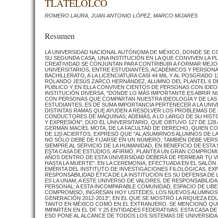
TLATELOLCO
ROMERO LAURA, JUAN ANTONIO LÓPEZ, MARCO MIJARES
Resumen
LA UNIVERSIDAD NACIONAL AUTÓNOMA DE MÉXICO, DONDE SE CO
SU SEGUNDA CASA, UNA INSTITUCIÓN EN LA QUE CONVIVEN LA P
CREATIVIDAD SE CONJUNTAN PARA CONTRIBUIR A FORMAR MEJORES
UNIVERSITARIOS, ENTRE ESTUDIANTES, ACADÉMICOS Y PERSONAL
BACHILLERATO, A LA LICENCIATURA CASI 44 MIL Y AL POSGRADO
ROLANDO JESÚS ZARCO HERNÁNDEZ, ALUMNO DEL PLANTEL 6 DE
PÚBLICO Y EN ELLA CONVIVEN CIENTOS DE PERSONAS CON IDEO
INSTITUCIÓN DIVERSA, "DONDE LO MÁS IMPORTANTE ES ABRIR 
CON PERSONAS QUE COMPARTAN NUESTRA IDEOLOGÍA Y DE LA
ESTUDIANTES, ES DE SUMA IMPORTANCIA PERTENECER A LA UNI
DISTINTAS RAMAS QUE AYUDEN A RESOLVER LOS PROBLEMAS DE 
CONDUCTORES DE MÁQUINAS; ADEMÁS, A LO LARGO DE SU HISTO
Y EXPRESIÓN", DIJO EL UNIVERSITARIO, QUE OBTUVO 127 DE 12
GERMÁN MACIEL MOTA, DE LA FACULTAD DE DERECHO, QUIEN CON
DE 120 ACIERTOS, EXPRESÓ QUE "AL ASUMIRNOS ALUMNOS DE L
NO SÓLO DEBE DE FIJARSE EN UN NÚMERO, TAMBIÉN DEBE VERS
SIEMPRE AL SERVICIO DE LA HUMANIDAD, EN BENEFICIO DE ES
ESTA CASA DE ESTUDIOS, AFIRMÓ, PLANTEA UN GRAN COMPROMI
AÑOS DENTRO DE ESTA UNIVERSIDAD DEBERÁ DE PERMEAR TU VI
HASTA LA MUERTE". EN LA CEREMONIA, EFECTUADA EN EL SALÓ
EMÉRITA DEL INSTITUTO DE INVESTIGACIONES FILOLÓGICAS, EX
RESPONSABILIDAD ÉTICA DE LA INSTITUCIÓN ES SU DEFENSA DE 
ES LA UNAM, A ESTE UNIVERSO DE VALORES, DE RESPONSABILI
PERSONAL; A ESTA INCOMPARABLE COMUNIDAD, ESPACIO DE LIBER
COMPROMISO, INGRESAN HOY USTEDES, LOS NUEVOS ALUMNOS", A
GENERACIÓN 2012-2013", EN EL QUE SE MOSTRÓ LA RIQUEZA EDUC
TANTO EN MÉXICO COMO EN EL EXTRANJERO. SE MENCIONÓ QU
IMPARTEN EN EL DF Y 25 ENTIDADES FEDERATIVAS. ESTA CASA 
ESO PONE AL ALCANCE DE TODOS LOS SISTEMAS DE UNIVERSIDAD 