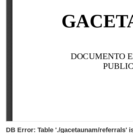
DB Error: Table './gacetaunam/referrals'