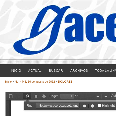
INICIO
ACTUAL
BUSCAR
ARCHIVOS
TODA LA UN
Inicio
>
No. 4445, 16 de agosto de 2012
>
DOLORES